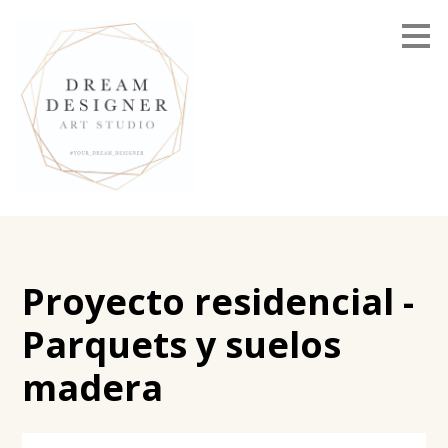
Ir
al
contenido
principal
Proyecto residencial -
Parquets y suelos
madera